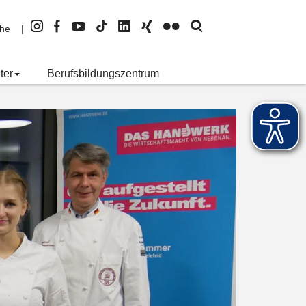
Instagram
Facebook
YouTube
TikTok
LinkedIn
Xing
Flickr
Suche
che
öffnen
ter
Berufsbildungszentrum