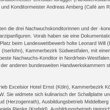
) und Konditormeister Andreas Amberg (Café am R
ten die drei Nachwuchskonditorinnen und der -kond
arzipanfiguren. Vorab haben sie eine Dokumentat
latz beim Landeswettbewerb holte Leonard Will (I
(Iserlohn), Kammerbezirk Südwestfalen, mit eine
 beste Nachwuchs-Konditor in Nordrhein-Westfalen
der anderen bundesweiten Handwerkskammern stell
ieb Excelsior Hotel Ernst (Köln), Kammerbezirk Köln
 Sie widmete sich kulinarisch der Schallplatte un
ud (Herzogenrath), Ausbildungsbetrieb Middelber
Daniela Rieske (Krefeld), Ausbildungsbetrieb Hein