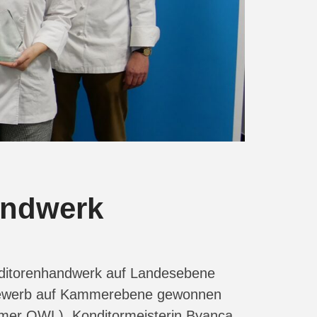
andwerk
nditorenhandwerk auf Landesebene
ttbewerb auf Kammerebene gewonnen
ammer OWL), Konditormeisterin Byanca