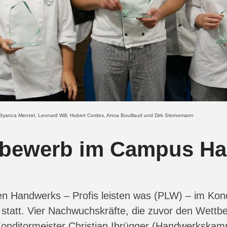
n, Byanca Menzel, Leonard Will, Hubert Cordes, Anna Bouillaud und Dirk Sternemann
bewerb im Campus H
en Handwerks – Profis leisten was (PLW) – im Ko
d statt. Vier Nachwuchskräfte, die zuvor den We
er Konditormeister Christian Ibrügger (Handwerksk