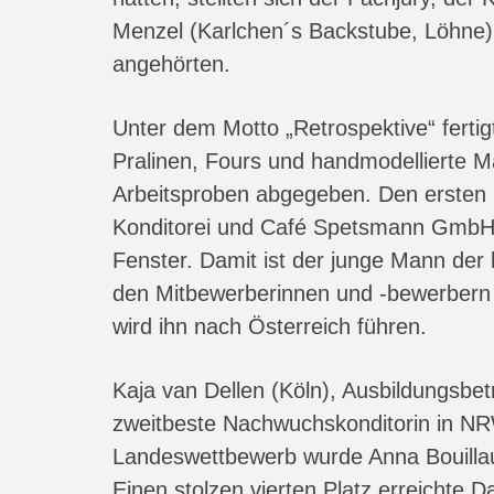
Menzel (Karlchen´s Backstube, Löhne
angehörten.
Unter dem Motto „Retrospektive“ fertig
Pralinen, Fours und handmodellierte M
Arbeitsproben abgegeben. Den ersten P
Konditorei und Café Spetsmann GmbH 
Fenster. Damit ist der junge Mann der
den Mitbewerberinnen und -bewerbern 
wird ihn nach Österreich führen.
Kaja van Dellen (Köln), Ausbildungsbetr
zweitbeste Nachwuchskonditorin in NRW.
Landeswettbewerb wurde Anna Bouilla
Einen stolzen vierten Platz erreichte 