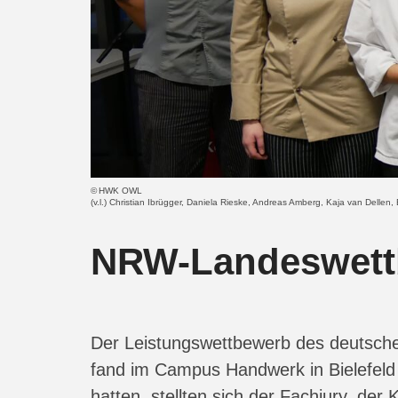
HWK OWL
(v.l.) Christian Ibrügger, Daniela Rieske, Andreas Amberg, Kaja van Delle
NRW-Landeswett
Der Leistungswettbewerb des deutsch
fand im Campus Handwerk in Bielefel
hatten, stellten sich der Fachjury, d